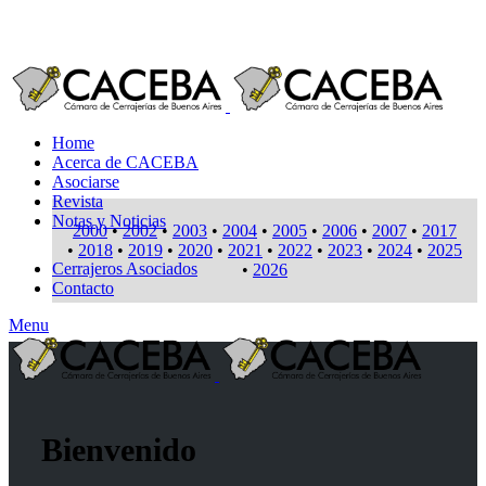
Tel/Fax: 4862-9827
Home
Acerca de CACEBA
Asociarse
Revista
Notas y Noticias
2000
•
2002
•
2003
•
2004
•
2005
•
2006
•
2007
•
2017
•
2018
•
2019
•
2020
•
2021
•
2022
•
2023
•
2024
•
2025
Cerrajeros Asociados
•
2026
Contacto
Menu
Bienvenido